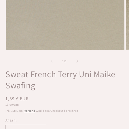
Medien
M
1
2
in
in
von
1
/
2
Modal
M
öffnen
ö
Sweat French Terry Uni Maike
Swafing
Normaler
1,39 € EUR
Grundpreis
Preis
13,90 €/m
Inkl. Steuern.
Versand
wird beim Checkout berechnet
Anzahl
Anzahl