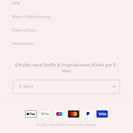
AGB
Widerrufsbelehrung
Datenschutz
Impressum
Erhalte neue Stoffe & Inspirationen direkt per E-
Mail
E-Mail
Zahlungsmethoden
© 2026,
süssStoffe
Powered by Shopify